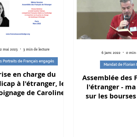
2 mai 2023
3 min de lecture
6 janv. 2022
0 min 
s Portraits de Français engagés
Mandat de Florian
rise en charge du
Assemblée des F
icap à l'étranger, le
l'étranger - ma
ignage de Caroline
sur les bourse
lman au Cambodge
(AESH) dans le