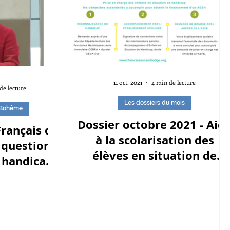
11 oct. 2021
4 min de lecture
de lecture
Les dossiers du mois
 Bohême
Dossier octobre 2021 - Aid
rançais de
à la scolarisation des
 question
élèves en situation de
s handicap
handicap
s écoles.