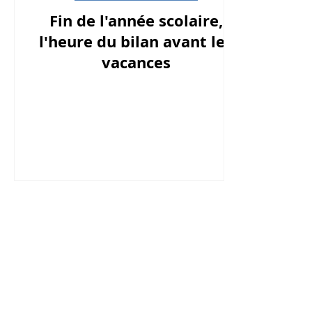
Fin de l'année scolaire,
l'heure du bilan avant les
vacances
Ce site Internet est animé bénévole
collectif
Français au Cambodge - Plus F
Son accès est entièrement libre et gratui
N'hésitez-pas à nous faire part de vos