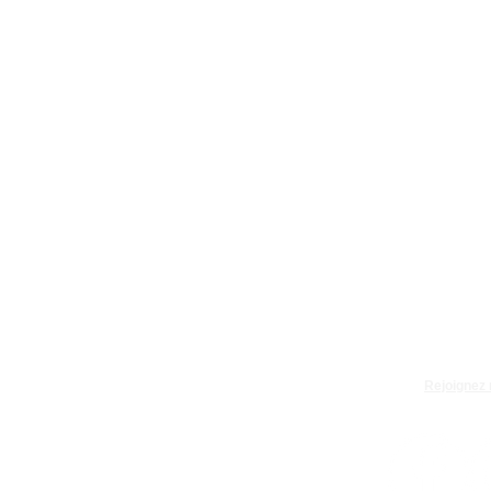
Rejoignez 
ment par Florian Bohême et le
orts Ensemble !
t.
 questions, de vos propositions