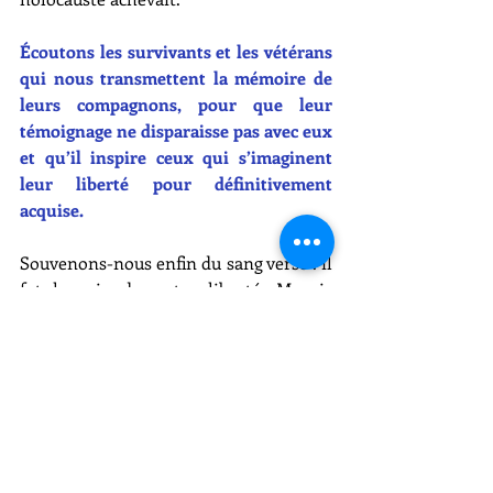
Écoutons les survivants et les vétérans 
qui nous transmettent la mémoire de 
leurs compagnons, pour que leur 
témoignage ne disparaisse pas avec eux 
et qu’il inspire ceux qui s’imaginent 
leur liberté pour définitivement 
acquise.
Souvenons-nous enfin du sang versé : il 
fut le prix de notre liberté. Mourir 
pour que d’autres puissent vivre libres : 
c’était le prix exorbitant dont plus de 
10 millions de soldats alliés se sont 
acquittés. Un prix qui, hier comme 
aujourd’hui, augmente à chaque 
renoncement, à chaque fois que nous 
oublions notre passé.