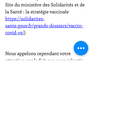
Site du ministère des Solidarités et de 
la Santé : la stratégie vaccinale 
https://solidarites-
sante.gouv.fr/grands-dossiers/vaccin-
covid-19/
)
Nous appelons cependant votre 
attention sur le fait que pour ralentir 
la progression de l’épidémie dans le 
monde, du fait de la circulation très 
active du virus de COVID-19 et de ses 
variants, les déplacements vers la 
France sont temporairement interdits 
sauf motif impérieux hors espace 
européen : 
https://www.diplomatie.gouv.fr/fr/cons
eils-aux-voyageurs/informations-
pratiques/article/coronavirus-covid-19-