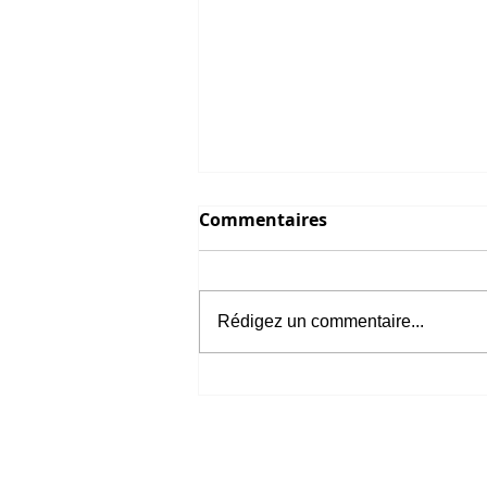
Commentaires
Rédigez un commentaire...
Visite officielle au
Cambodge de Nicolas
Forissier, Ministre du
Commerce extérieur de la