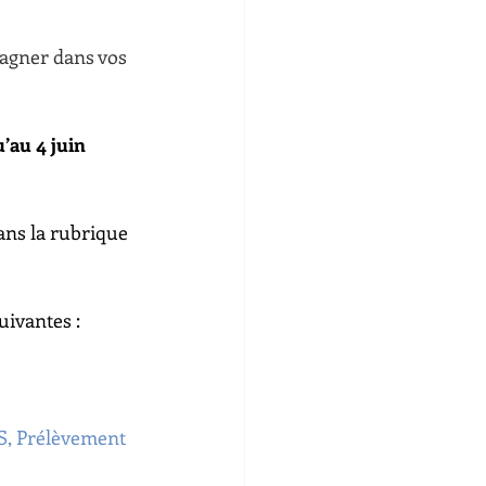
agner dans vos 
’au 4 juin 
ans la rubrique 
ivantes :
S, Prélèvement 