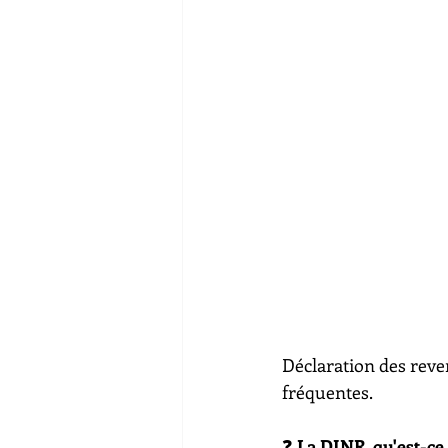
Déclaration des reve
fréquentes.
❓ 
La DINR, qu'est-ce 