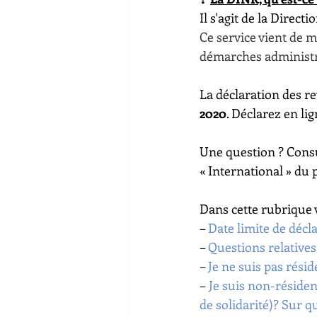
Il s'agit de la Directi
Ce service vient de 
démarches administra
La déclaration des re
2020
. Déclarez en lig
Une question ? Consu
« International » du p
Dans cette rubrique 
– 
Date limite de décl
– 
Questions relative
– 
Je ne suis pas résid
– 
Je suis non-réside
de solidarité)? Sur q