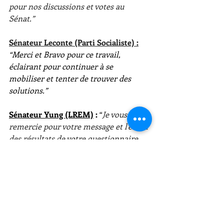
pour nos discussions et votes au 
Sénat.”
Sénateur Leconte (Parti Socialiste) :
“Merci et Bravo pour ce travail, 
éclairant pour continuer à se 
mobiliser et tenter de trouver des 
solutions.”
Sénateur Yung (LREM)
 : 
“
Je vous 
remercie pour votre message et l'envoi 
des résultats de votre questionnaire. 
Ces réponses correspondent à 
beaucoup de nos propres réflexions.”
Monsieur Lestienne oublie que le 
temps de la campagne électorale n'est 
pas venu, car le 
Gouvernement a 
procédé à l’annulation pure et simple 