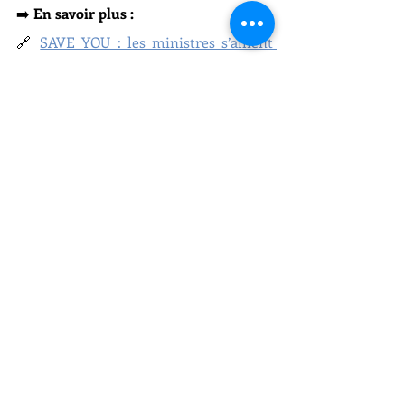
➡️ 
En savoir plus :
🔗 
SAVE YOU : les ministres s’allient 
contre les violences faites aux 
Françaises à l’étranger
🔗 
SAVE YOU et The Sorority : un 
soutien aux victimes d’expatriation
🔗 
Table ronde sur la diplomatie 
féministe et l’accompagnement des 
Françaises à l’étranger victimes de 
violences conjugales
Florian Bohême Conseiller des Français de l'étranger
www.francaisaucambodge.org
Français au Cambodge Plus Forts Ensemble
Assemblée des Français de l'étranger
Protection Sociale et Santé
À Paris - AFE