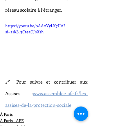
réseau scolaire à l’étranger.
https://youtu.be/oAA0YyLK7UA?
si=21K8_3CteaQJoXsh
🔗 Pour suivre et contribuer aux 
Assises :
www.assemblee-afe.fr/les-
assises-de-la-protection-sociale
À Paris
À Paris - AFE
Français de l'étranger