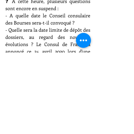
❓ A cette heure, plusieurs questions 
sont encore en suspend : 
- A quelle date le Conseil consulaire 
des Bourses sera-t-il convoqué ?
- Quelle sera la date limite de dépôt des 
dossiers, au regard des nouvelles 
évolutions ? 
Le Consul de France a 
annoncé ce 24 avril 2020 lors d'une 
conférence ZOOM organisée par la CCI 
France Cambodge et ouverte au public 
que la date limite pour ces demandes 
de bourses est fixée au 31 mai 2020. Un 
article sera prochainement mis en 
ligne sur le site internet de 
l'Ambassade de France. 
- Que veut précisément dire le terme 
"
baisse 
très significative des revenus
depuis au moins un mois" (La 
note en 
annexe
 répond en parti à ce point)