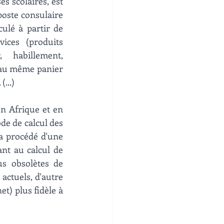
s scolaires, est 
oste consulaire 
ulé à partir de 
ices (produits 
 habillement, 
 au même panier 
...)
n Afrique et en 
de de calcul des 
a procédé d'une 
nt au calcul de 
s obsolètes de 
ctuels, d'autre 
t) plus fidèle à 