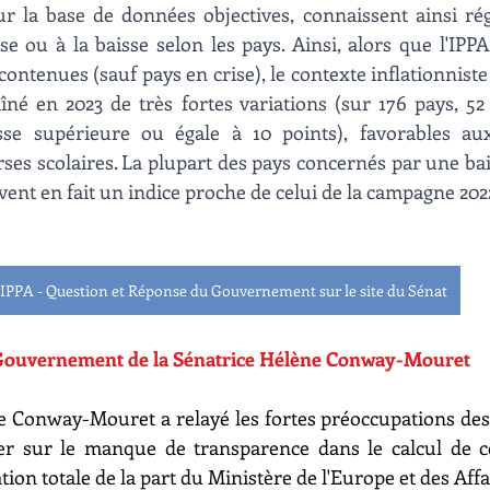
ur la base de données objectives, connaissent ainsi ré
se ou à la baisse selon les pays. Ainsi, alors que l'IPPA
contenues (sauf pays en crise), le contexte inflationnist
îné en 2023 de très fortes variations (sur 176 pays, 5
se supérieure ou égale à 10 points), favorables aux
urses scolaires. La plupart des pays concernés par une ba
vent en fait un indice proche de celui de la campagne 2022
IPPA - Question et Réponse du Gouvernement sur le site du Sénat
 Gouvernement de la Sénatrice Hélène Conway-Mouret
e Conway-Mouret a relayé les fortes préoccupations des 
ger sur le manque de transparence dans le calcul de ce
tion totale de la part du Ministère de l'Europe et des Aff