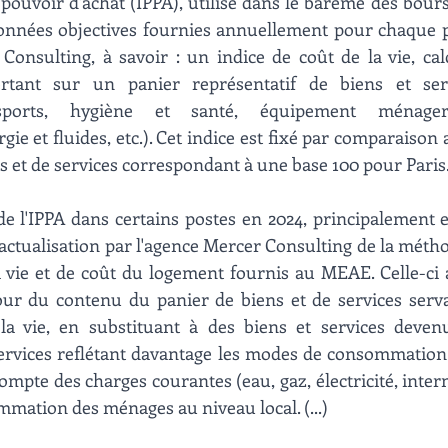
 pouvoir d'achat (IPPA), utilisé dans le barème des bourse
données objectives fournies annuellement pour chaque p
Consulting, à savoir : un indice de coût de la vie, calc
rtant sur un panier représentatif de biens et serv
nsports, hygiène et santé, équipement ménager,
ie et fluides, etc.). Cet indice est fixé par comparaison
s et de services correspondant à une base 100 pour Paris. (
de l'IPPA dans certains postes en 2024, principalement e
e actualisation par l'agence Mercer Consulting de la métho
a vie et de coût du logement fournis au MEAE. Celle-ci 
our du contenu du panier de biens et de services serva
 la vie, en substituant à des biens et services devenu
rvices reflétant davantage les modes de consommation a
ompte des charges courantes (eau, gaz, électricité, interne
ommation des ménages au niveau local. (...)