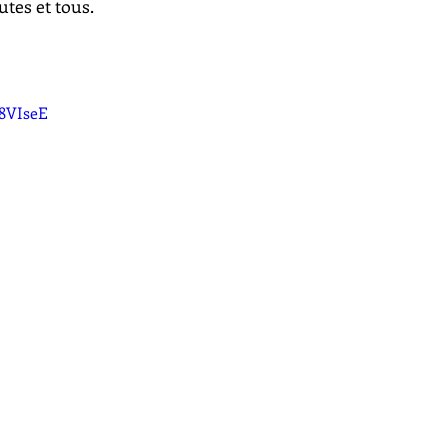
tes et tous. 
_8VIseE