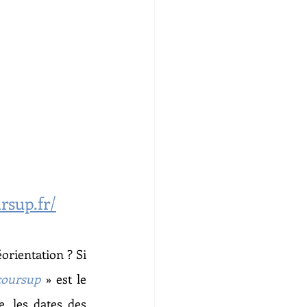
rsup.fr/
orientation ? Si 
coursup
» est le 
, les dates des 