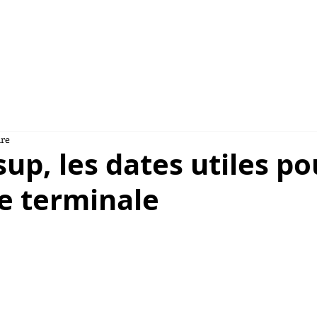
NSULAIRES 2026
AU CAMBODGE
À PARIS
ure
up, les dates utiles po
e terminale