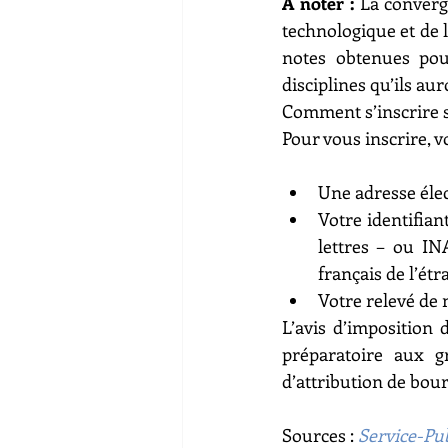
À noter : 
La converg
technologique et de 
notes obtenues pour
disciplines qu’ils au
Comment s’inscrire 
Pour vous inscrire, v
Une adresse élec
Votre identifiant
lettres – ou INA
français de l’étr
Votre relevé de 
L’avis d’imposition
préparatoire aux g
d’attribution de bou
Sources : 
Service-Pub