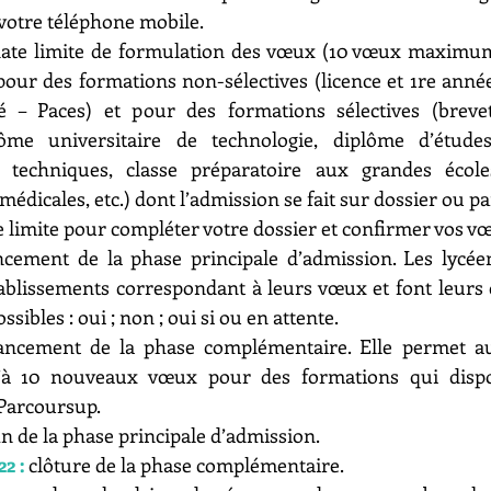
votre téléphone mobile.
date limite de formulation des vœux (10 vœux maximum
pour des formations non-sélectives (licence et 1re an
é – Paces) et pour des formations sélectives (brevet
lôme universitaire de technologie, diplôme d’études 
t techniques, classe préparatoire aux grandes écoles,
édicales, etc.) dont l’admission se fait sur dossier ou p
e limite pour compléter votre dossier et confirmer vos v
ncement de la phase principale d’admission. Les lycéen
ablissements correspondant à leurs vœux et font leurs c
sibles : oui ; non ; oui si ou en attente.
ancement de la phase complémentaire. Elle permet au
’à 10 nouveaux vœux pour des formations qui dispos
 Parcoursup.
fin de la phase principale d’admission.
2 :
 clôture de la phase complémentaire.