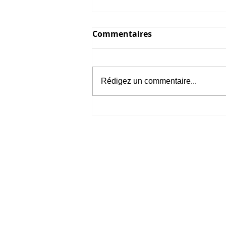
Commentaires
Rédigez un commentaire...
Conseil d'établissement
du Lycée Français René
Descartes
Ce site Internet est animé bénévole
collectif
Français au Cambodge - Plus F
Son accès est entièrement libre et gratui
N'hésitez-pas à nous faire part de vos
pour améliorer le contenu de cette pla
général.