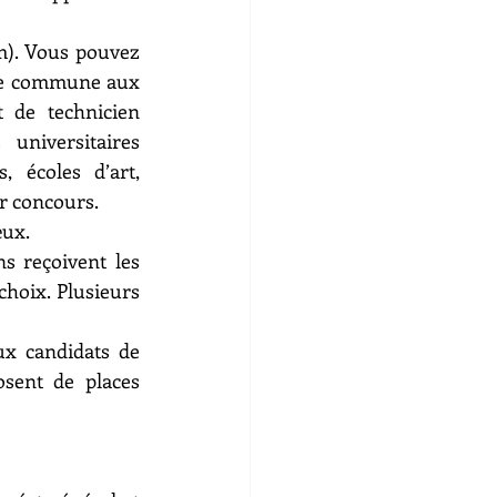
). Vous pouvez 
née commune aux 
 de technicien 
universitaires 
 écoles d’art, 
ar concours.
œux.
s reçoivent les 
hoix. Plusieurs 
x candidats de 
ent de places 