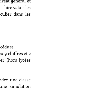
réat général et 
aire valoir les 
ulier dans les 
océdure.
 9 chiffres et 2 
er (hors lycées 
ndez une classe 
une simulation 