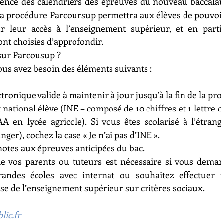
ence des calendriers des épreuves du nouveau baccalau
la procédure Parcoursup permettra aux élèves de pouvoir f
 leur accès à l’enseignement supérieur, et en partic
ront choisies d’approfondir.
sur Parcousup ?
ous avez besoin des éléments suivants :
tronique valide à maintenir à jour jusqu’à la fin de la pr
 national élève (INE – composé de 10 chiffres et 1 lettre ou
A en lycée agricole). Si vous êtes scolarisé à l’étrang
anger), cochez la case « Je n’ai pas d’INE ».
notes aux épreuves anticipées du bac.
 de vos parents ou tuteurs est nécessaire si vous dema
randes écoles avec internat ou souhaitez effectuer 
rse de l’enseignement supérieur sur critères sociaux.
lic.fr