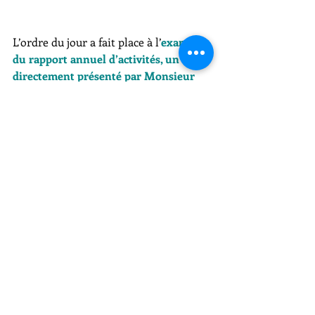
L’ordre du jour a fait place à l’
examen 
du rapport annuel d’activités, un bilan 
directement présenté par Monsieur 
l'Ambassadeur. 
Ce rapport a mis en 
lumière une forte activité consulaire 
au service de la communauté française 
au Cambodge.  
Cette présentation a permis à vos élus 
d'échanger sur des sujets très concrets 
de la vie quotidienne : 
aménagement des horaires 
d'ouverture pour les compatriotes 
venant de province,
ajustements sur le standard 
téléphonique et le site de 
l'ambassade, 