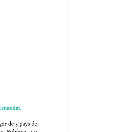
u mandat. 
ger de 5 pays de 
an Bohême, un 