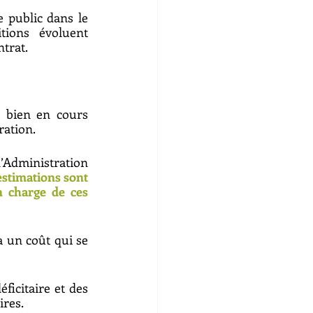
 public dans le 
ions évoluent 
trat. 
 bien en cours 
ation. 
’Administration 
stimations sont 
 charge de ces 
 un coût qui se 
ficitaire et des 
res. 