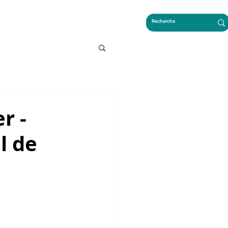
LES FRANÇAIS AU CAMBODGE
r -
l de