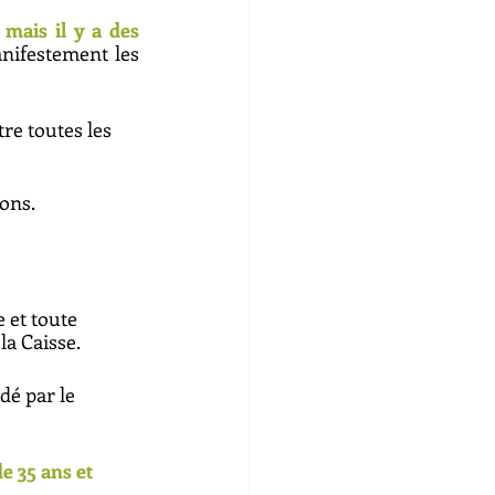
ais il y a des 
ifestement les 
re toutes les 
ions.
 et toute 
a Caisse. 
dé par le 
e 35 ans et 