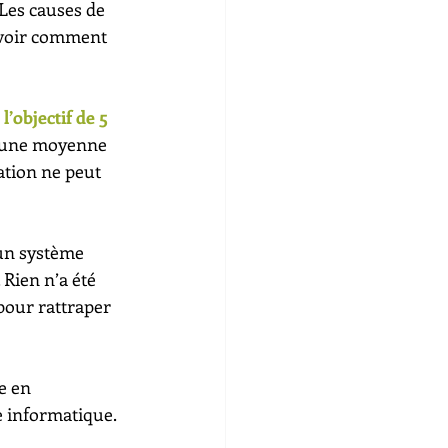
 Les causes de 
avoir comment 
objectif de 5 
 d’une moyenne 
ation ne peut 
 un système 
Rien n’a été 
pour rattraper 
e en 
 informatique. 