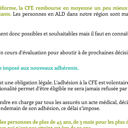
 réforme, la CFE rembourse en moyenne un peu mieux m
ants. 
Les personnes en ALD dans notre région sont man
ent donc possibles et souhaitables mais il faut en connaît
en cours d’évaluation pour aboutir à de prochaines décis
ce imposé aux nouveaux adhérents.
st une obligation légale. L’adhésion à la CFE est volontaire
onalité permet d’être éligible ne sera jamais refusée par l
ndre en charge par tous les assurés un acte médical, déci
endemain de son adhésion, ce délai s’impose. 
 les personnes de plus de 45 ans, de 3 mois pour les plus d
x qui n’ont pas atteint cet âge de 35 ans. 