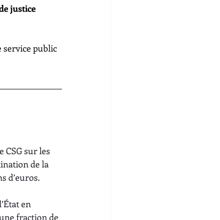
e justice 
 service public 
e CSG sur les 
nation de la 
ns d’euros.
’État en 
une fraction de 