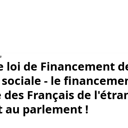
NSULAIRES 2026
AU CAMBODGE
À PARIS
e
e loi de Financement de
 sociale - le financeme
e des Français de l'étra
 au parlement !