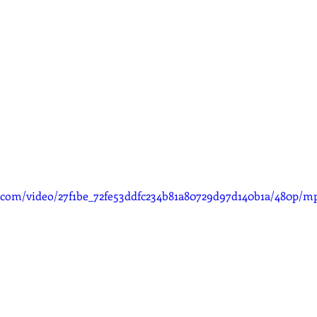
ic.com/video/27f1be_72fe53ddfc234b81a80729d97d140b1a/480p/m