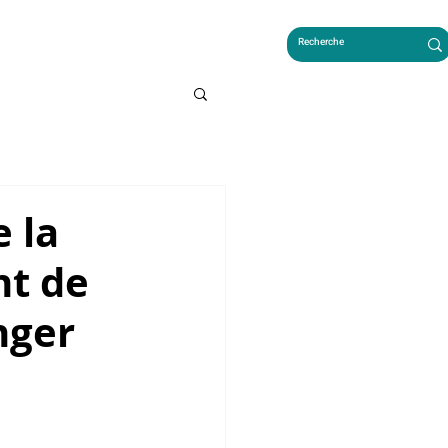
LES FRANÇAIS AU CAMBODGE
 la
nt de
nger