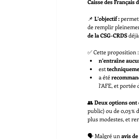
Caisse des Français d
📌 
L’objectif :
 permet
de remplir pleinement
de la CSG-CRDS
 déj
✅ Cette proposition :
n’entraîne aucun
est 
techniquemen
a été 
recommandé
l’AFE, et portée
👥 
Deux options ont 
public) ou de 0,03 % 
plus modestes, et renf
🗣 Malgré un 
avis d