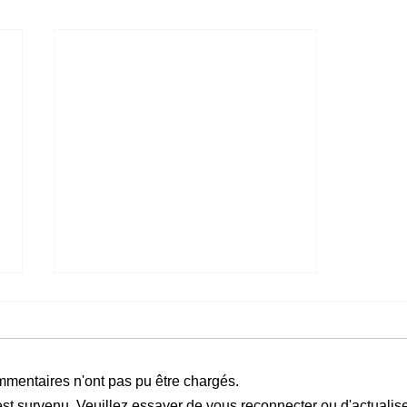
mentaires n'ont pas pu être chargés.
st survenu. Veuillez essayer de vous reconnecter ou d'actualise