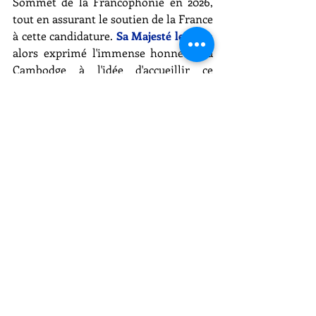
Sommet de la Francophonie en 2026, 
tout en assurant le soutien de la France 
à cette candidature. 
Sa Majesté le Roi
 a 
alors exprimé l'immense honneur du 
Cambodge à l'idée d'accueillir ce 
Sommet en 2026, soulignant que ce 
soutien symbolise la volonté profonde 
de la France de mettre en exergue sa 
présence significative en Asie. 
A l’issue de l’entretien, 
Son Excellence 
Emmanuel MACRON
 a cordialement 
invité 
Sa Majesté le Roi 
à honorer de 
Sa présence le 19ème Sommet de la 
Francophonie, qui se tiendra à Paris les 
4 et 5 octobre 2024. 
Sa Majesté le Roi
 a 
formulé le vœu à son tour d’accueillir 
Son Excellence Emmanuel MACRON
ainsi que la Première Dame au 20ème 