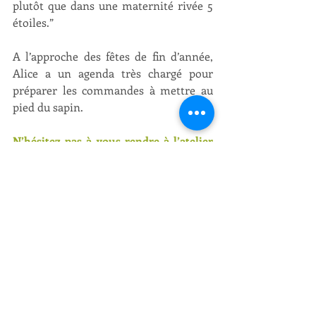
plutôt que dans une maternité rivée 5 
étoiles.”
A l’approche des fêtes de fin d’année, 
Alice a un agenda très chargé pour 
préparer les commandes à mettre au 
pied du sapin.
N’hésitez pas à vous rendre à l’atelier 
d’Alice situé dans la cour intérieure de 
Bliss Spa, rue 240 au 1er étage. Vous 
pourrez y trouver sûrement un joyau à 
un prix très accessible.
Originaire du Nord de la France, Alice 
conclut que le Cambodge est 
définitivement son pays d’adoption. La 
simplicité de vivre ici, les petits 
bonheurs quotidiens, le climat – 