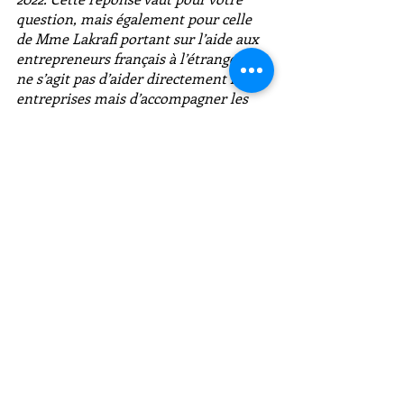
question, mais également pour celle 
de Mme Lakrafi portant sur l’aide aux 
entrepreneurs français à l’étranger. Il 
ne s’agit pas d’aider directement les 
entreprises mais d’accompagner les 
associations qui appuient l’action des 
chefs d’entreprise à l’étranger, la 
mobilisation de Proparco se 
poursuivant en 2022."
Pour aller plus loin, retrouvez 
l’ensemble de l’intervention liminaire 
du Ministre Le Drian à l’occasion de 
l’examen du Projet de Loi de Finances 
2022 en ce qui concerne les Français de 
l’étranger. 
https://www.youtube.com/watch?
v=1tB_neVAhYQ