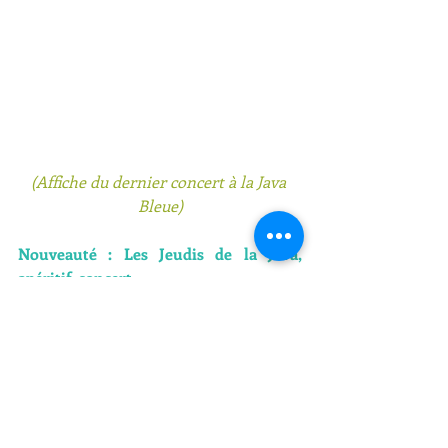
(Affiche du dernier concert à la Java 
Bleue)
Nouveauté : Les Jeudis de la Java, 
apéritif-concert
Cet événement musical hebdomadaire 
sera programmé dès que la situation 
sanitaire et les autorités locales le 
permettront. Il se tiendra dans 
l’ambiance feutrée du patio décoré de 
la superbe fresque murale de l’artiste 
franco-khmer Fonki Yav.