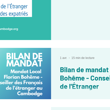
1 avr.
15 min de lecture
Bilan de mandat 
Bohême - Consei
de l'Étranger
Retour sur le mandat de Florian Boh
Cambodge - Plus Forts Ensemble !