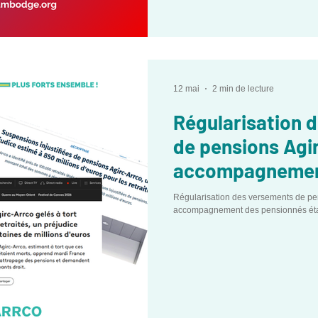
12 mai
2 min de lecture
Régularisation 
de pensions Agi
accompagnemen
pensionnés étab
Régularisation des versements de pen
accompagnement des pensionnés étab
France.