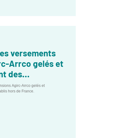
des versements
rc-Arrco gelés et
t des
lis hors de
sions Agirc-Arrco gelés et
lis hors de France.