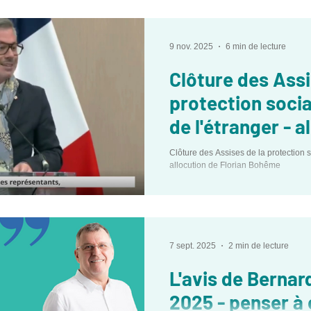
9 nov. 2025
6 min de lecture
Clôture des Assi
protection socia
de l'étranger - a
Florian Bohême
Clôture des Assises de la protection s
allocution de Florian Bohême
7 sept. 2025
2 min de lecture
L'avis de Berna
2025 - penser à 