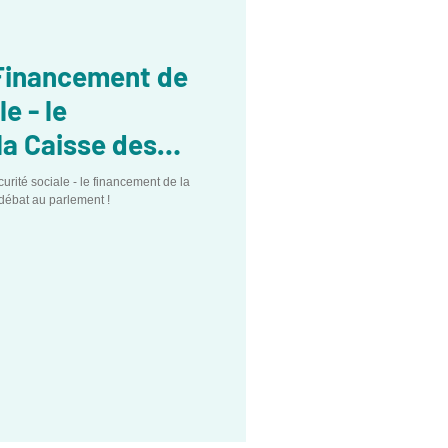
 Financement de
e - le
la Caisse des
ranger en débat
urité sociale - le financement de la
débat au parlement !