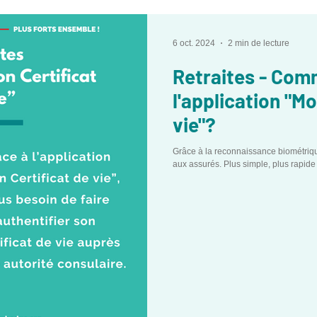
6 oct. 2024
2 min de lecture
Retraites - Comm
l'application "Mo
vie"?
Grâce à la reconnaissance biométrique, une 
aux assurés. Plus simple, plus rapide e