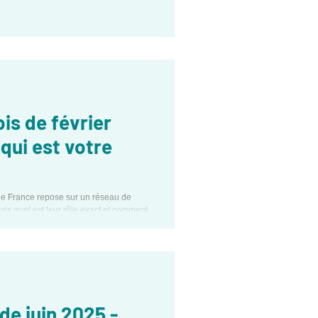
is de février
 qui est votre
de France repose sur un réseau de
 Mais quel est leur rôle exact et comment
ir.
de juin 2025 -