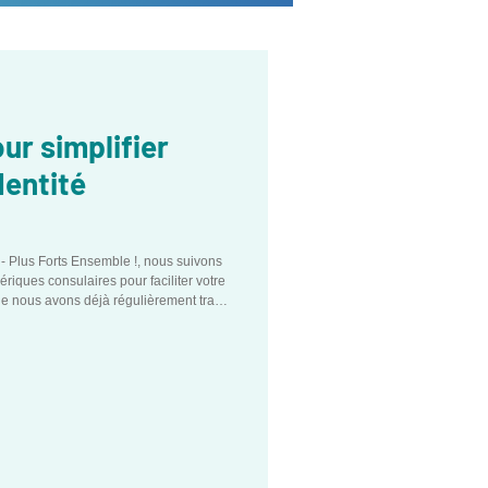
ur simplifier
dentité
 Plus Forts Ensemble !, nous suivons
ériques consulaires pour faciliter votre
que nous avons déjà régulièrement traité
déploiement initial de l’application
ravers notre dossier thématique complet
 juin 2025). Aujourd'hui, à l'occasion