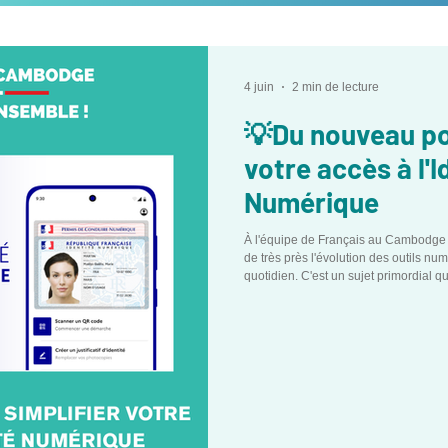
4 juin
2 min de lecture
💡Du nouveau po
votre accès à l'I
Numérique
À l'équipe de Français au Cambodge -
de très près l'évolution des outils num
quotidien. C'est un sujet primordial 
dans nos colonnes, notamment lors du 
en 2024 (lire notre article), puis à t
l'an passé (découvrir notre dossier de
du dernier scrutin p