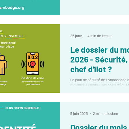
25 janv.
4 min de lecture
Le dossier du mo
2026 - Sécurité,
chef d'îlot ?
Le plan de sécurité de l’Ambassade 
proximité essentiel : les chefs d’îlot.
les contacter ? Voici l’essentiel à reten
5 juin 2025
2 min de lecture
Dossier du mois 